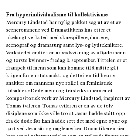
Fra hyperindividualisme til kollektivisme
Mercury Lindstad har nylig pakket seg ut av et av
scenerommene ved Dramatikkens hus etter et
ukelangt verksted med skuespillere, dansere,
scenograf og dramaturg samt lys- og lydteknikere.
Verkstedet endte i en arbeidsvisning av «Døde menn
og tørste kvinner» fredag 9. september. Tittelen er et
frampek til menn som kan komme til å måtte gå i
krigen for en statsmakt, og dette i en tid hvor vi
snakker om mannens nye rolle i en feministisk
tidsalder. «Døde menn og tørste kvinner» er et
kompositorisk verk av Mercury Lindstad, inspirert av
Tomas tvileren. Tomas tvileren er en av de tolv
disiplene som ikke ville tro at Jesus hadde stått opp
fra de døde før han hadde sett det med egne øyne og
rørt ved Jesu sår og naglemerker. Dramatikeren sier