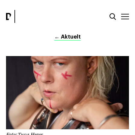
←
Aktuelt
Foto: Tuva Heger