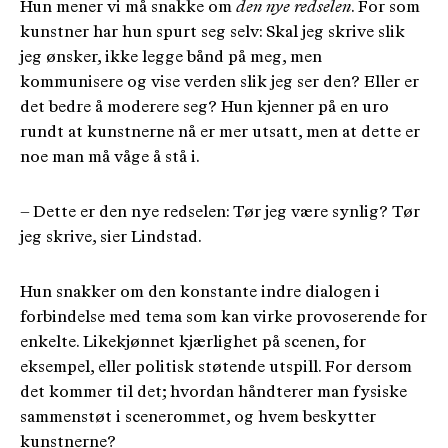
Hun mener vi må snakke om
den nye redselen
. For som
kunstner har hun spurt seg selv: Skal jeg skrive slik
jeg ønsker, ikke legge bånd på meg, men
kommunisere og vise verden slik jeg ser den? Eller er
det bedre å moderere seg? Hun kjenner på en uro
rundt at kunstnerne nå er mer utsatt, men at dette er
noe man må våge å stå i.
­– Dette er den nye redselen: Tør jeg være synlig? Tør
jeg skrive, sier Lindstad.
Hun snakker om den konstante indre dialogen i
forbindelse med tema som kan virke provoserende for
enkelte. Likekjønnet kjærlighet på scenen, for
eksempel, eller politisk støtende utspill. For dersom
det kommer til det; hvordan håndterer man fysiske
sammenstøt i scenerommet, og hvem beskytter
kunstnerne?