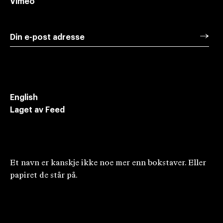
Vimeo
→
Din e-post adresse
Meld deg på vårt nyhetsbrev for oppdateringer
om ny dramatikk i Norge
English
Laget av Feed
Et navn er kanskje ikke noe mer enn bokstaver. Eller
papiret de står på.
Fra
En gang var vi krigere
av
Monica Isakstuen