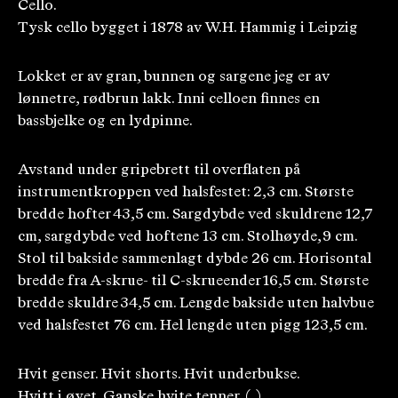
Cello.
Tysk cello bygget i 1878 av W.H. Hammig i Leipzig
Lokket er av gran, bunnen og sargene jeg er av
lønnetre, rødbrun lakk. Inni celloen finnes en
bassbjelke og en lydpinne.
Avstand under gripebrett til overflaten på
instrumentkroppen ved halsfestet: 2,3 cm. Største
bredde hofter 43,5 cm. Sargdybde ved skuldrene 12,7
cm, sargdybde ved hoftene 13 cm. Stolhøyde, 9 cm.
Stol til bakside sammenlagt dybde 26 cm. Horisontal
bredde fra A-skrue- til C-skrueender 16,5 cm. Største
bredde skuldre 34,5 cm. Lengde bakside uten halvbue
ved halsfestet 76 cm. Hel lengde uten pigg 123,5 cm.
Hvit genser. Hvit shorts. Hvit underbukse.
Hvitt i øyet. Ganske hvite tenner. (. )