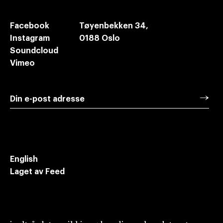
Facebook
Tøyenbekken 34,
Instagram
0188 Oslo
Soundcloud
Vimeo
→
Din e-post adresse
Meld deg på vårt nyhetsbrev for oppdateringer
om ny dramatikk i Norge
English
Laget av Feed