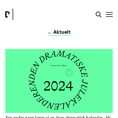
←
Aktuelt
For andre gang lager vi en åpen dramatisk kalender - bli