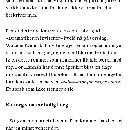
samtaler med folk nå. Vi går og bærer på så mye som
vi ikke snakker om, fordi det ikke er rom for det,
beskriver hun.
Det er derfor vi kan vente oss en unikt god
«Dramatikeren inviterer»-kveld nå på torsdag.
Wozene Kvam skal invitere gjester som også har mye
erfaring med sorgen, og det skal bli rom for å finne
igjen dette rommet som tilnærmet lik alle bærer med
seg. For Hannah har denne åpenhet blitt en slags
diplomatisk reise, litt spøkefullt har hun oppdaget at
hun kan kalle seg selv en
ambassadør for sorgens språk
.
Et språk som ikke trenger å tie.
En sorg som tar bolig i deg
– Sorgen er en lunefull venn. Den kommer bardust på
når jeg minst venter det.