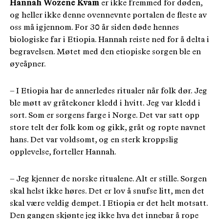
Hannah Wozene Kvam
er ikke fremmed for døden,
og heller ikke denne ovennevnte portalen de fleste av
oss må igjennom. For 30 år siden døde hennes
biologiske far i Etiopia. Hannah reiste ned for å delta i
begravelsen. Møtet med den etiopiske sorgen ble en
øyeåpner.
– I Etiopia har de annerledes ritualer når folk dør. Jeg
ble møtt av gråtekoner kledd i hvitt. Jeg var kledd i
sort. Som er sorgens farge i Norge. Det var satt opp
store telt der folk kom og gikk, gråt og ropte navnet
hans. Det var voldsomt, og en sterk kroppslig
opplevelse, forteller Hannah.
– Jeg kjenner de norske ritualene. Alt er stille. Sorgen
skal helst ikke høres. Det er lov å snufse litt, men det
skal være veldig dempet. I Etiopia er det helt motsatt.
Den gangen skjønte jeg ikke hva det innebar å rope