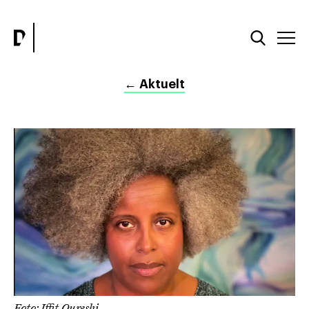
←
Aktuelt
Foto: Iffit Qureshi