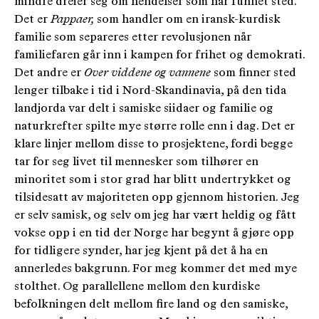
mindre dreier seg om hendelser som har funnet sted.
Det er
Pappa
er,
som handler om en iransk-kurdisk
familie som separeres etter revolusjonen når
familiefaren går inn i kampen for frihet og demokrati.
Det andre er
Over viddene og vannene
som finner sted
lenger tilbake i tid i Nord-Skandinavia, på den tida
landjorda var delt i samiske siidaer og familie og
naturkrefter spilte mye større rolle enn i dag. Det er
klare linjer mellom disse to prosjektene, fordi begge
tar for seg livet til mennesker som tilhører en
minoritet som i stor grad har blitt undertrykket og
tilsidesatt av majoriteten opp gjennom historien. Jeg
er selv samisk, og selv om jeg har vært heldig og fått
vokse opp i en tid der Norge har begynt å gjøre opp
for tidligere synder, har jeg kjent på det å ha en
annerledes bakgrunn. For meg kommer det med mye
stolthet. Og parallellene mellom den kurdiske
befolkningen delt mellom fire land og den samiske,