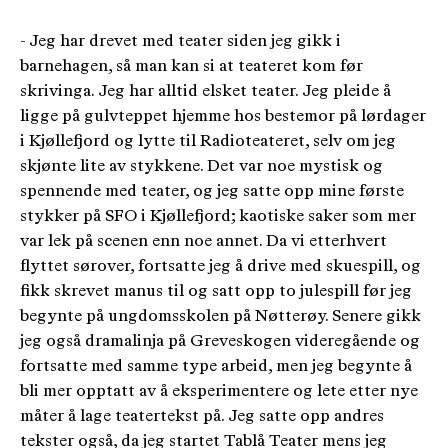
- Jeg har drevet med teater siden jeg gikk i
barnehagen, så man kan si at teateret kom før
skrivinga. Jeg har alltid elsket teater. Jeg pleide å
ligge på gulvteppet hjemme hos bestemor på lørdager
i Kjøllefjord og lytte til Radioteateret, selv om jeg
skjønte lite av stykkene. Det var noe mystisk og
spennende med teater, og jeg satte opp mine første
stykker på SFO i Kjøllefjord; kaotiske saker som mer
var lek på scenen enn noe annet. Da vi etterhvert
flyttet sørover, fortsatte jeg å drive med skuespill, og
fikk skrevet manus til og satt opp to julespill før jeg
begynte på ungdomsskolen på Nøtterøy. Senere gikk
jeg også dramalinja på Greveskogen videregående og
fortsatte med samme type arbeid, men jeg begynte å
bli mer opptatt av å eksperimentere og lete etter nye
måter å lage teatertekst på. Jeg satte opp andres
tekster også, da jeg startet Tablå Teater mens jeg