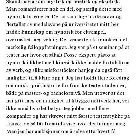
Skandinavia som mystisk og poetisk og eksotisk.
Man romantiserer nok en del, og særlig dette med
nynorsk fascinerer. Det at samtlige professorer og
flertallet av medelevene på universitetet mitt her
hadde kunnskap om nynorsk for eksempel,
overrasket meg veldig. Det verserte riktignok en del
merkelig feiloppfatninger. Jeg var på et seminar på et
teater her hvor en såkalt Fosse-ekspert påsto at
nynorsk i likhet med kinesisk ikke hadde fortidsform
av verb, og slike misforståelser har jeg da også fått
mulighet til å klare opp i. Jeg har holdt flere foredrag
om norsk språkhistorie for franske teaterstudenter,
både på master- og bachelornivå. Men utover at det
har gitt meg en mulighet til å bygge nettverk her, vet
ikke ennå hva det betyr. Jeg jobber med flere
kompanier og har skrevet mitt første teaterstykke på
fransk, og så får fremtida vise hvor det bringer meg.
Men jeg har ambisjoner om å selve etterhvert få