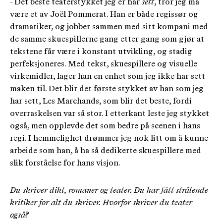
- Det beste teaterstykket jeg er har
sett
, tror jeg må
være et av Joël Pommerat. Han er både regissør og
dramatiker, og jobber sammen med sitt kompani med
de samme skuespillerne gang etter gang som gjør at
tekstene får være i konstant utvikling, og stadig
perfeksjoneres. Med tekst, skuespillere og visuelle
virkemidler, lager han en enhet som jeg ikke har sett
maken til. Det blir det første stykket av han som jeg
har sett, Les Marchands, som blir det beste, fordi
overraskelsen var så stor. I etterkant leste jeg stykket
også, men opplevde det som bedre på scenen i hans
regi. I hemmelighet drømmer jeg nok litt om å kunne
arbeide som han, å ha så dedikerte skuespillere med
slik forståelse for hans visjon.
Du skriver dikt, romaner og teater. Du har fått strålende
kritiker for alt du skriver. Hvorfor skriver du teater
også?