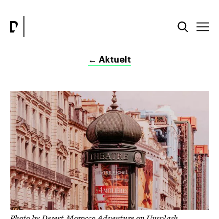
←
Aktuelt
Photo by
Desert Morocco Adventure
on
Unsplash