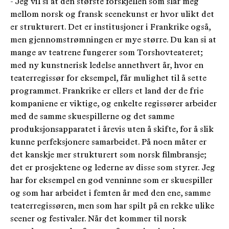
- Jeg vil si at den største forskjellen som slår meg
mellom norsk og fransk scenekunst er hvor ulikt det
er strukturert. Det er institusjoner i Frankrike også,
men gjennomstrømningen er mye større. Du kan si at
mange av teatrene fungerer som Torshovteateret;
med ny kunstnerisk ledelse annethvert år, hvor en
teaterregissør for eksempel, får mulighet til å sette
programmet. Frankrike er ellers et land der de frie
kompaniene er viktige, og enkelte regissører arbeider
med de samme skuespillerne og det samme
produksjonsapparatet i årevis uten å skifte, for å slik
kunne perfeksjonere samarbeidet. På noen måter er
det kanskje mer strukturert som norsk filmbransje;
det er prosjektene og lederne av disse som styrer. Jeg
har for eksempel en god venninne som er skuespiller
og som har arbeidet i femten år med den ene, samme
teaterregissøren, men som har spilt på en rekke ulike
scener og festivaler. Når det kommer til norsk