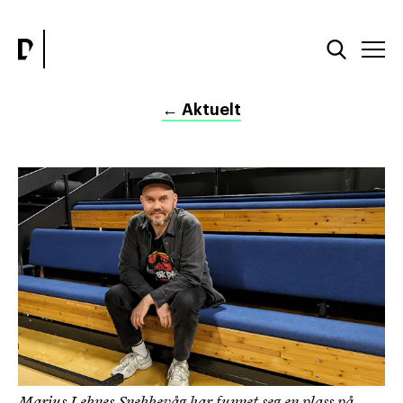
←
Aktuelt
Marius Leknes Snekkevåg har funnet seg en plass på