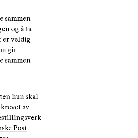
bbe sammen
en og å ta
t er veldig
om gir
bbe sammen
sten hun skal
krevet av
estillingsverk
nske Post