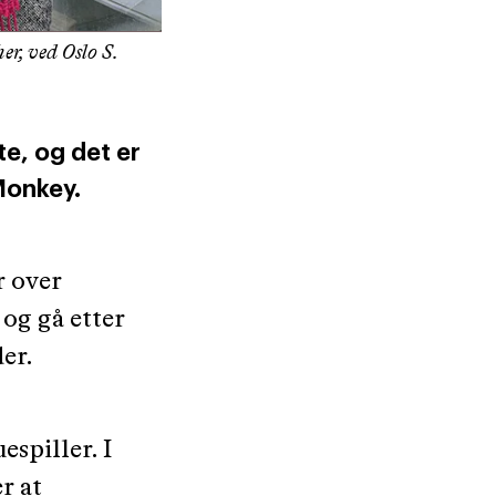
er, ved Oslo S.
te, og det er
Monkey.
r over
 og gå etter
er.
spiller. I
r at