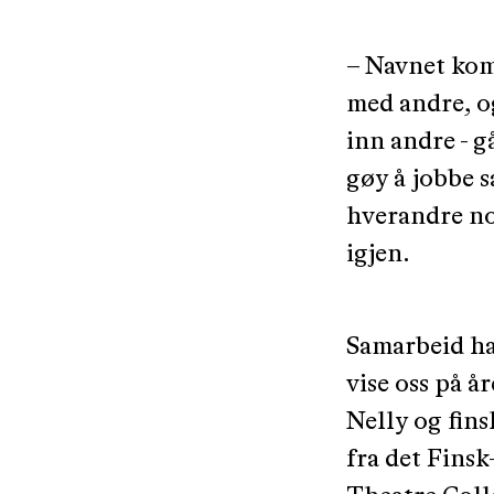
– Navnet kom
med andre, o
inn andre - g
gøy å jobbe s
hverandre no
igjen.
Samarbeid har
vise oss på å
Nelly og fins
fra det Finsk