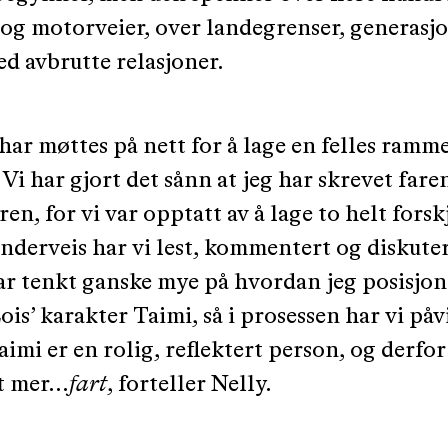
og motorveier, over landegrenser, generasj
ed avbrutte relasjoner.
 har møttes på nett for å lage en felles ramme
 Vi har gjort det sånn at jeg har skrevet fare
ren, for vi var opptatt av å lage to helt forsk
Underveis har vi lest, kommentert og diskute
ar tenkt ganske mye på hvordan jeg posisjon
Lois’ karakter Taimi, så i prosessen har vi påv
imi er en rolig, reflektert person, og derfo
t mer...
fart
, forteller Nelly.