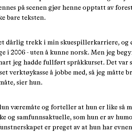
ennes på scenen gjør henne opptatt av fores
ke bare teksten.
et dårlig trekk i min skuespillerkarriere, og 
rge i 2006 - uten å kunne norsk. Men jeg begy
nart jeg hadde fullført språkkurset. Det var
et verktøykasse å jobbe med, så jeg måtte b
måte, sier hun.
lun væremåte og forteller at hun er like så 
iske og samfunnsaktuelle, som hun er av humo
Kunstnerskapet er preget av at hun har evnen