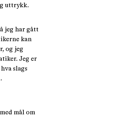
og uttrykk.
så jeg har gått
tikerne kan
r, og jeg
tiker. Jeg er
 hva slags
.
, med mål om