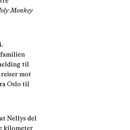
tre
oly Monkey
i.
 familien
elding til
 reiser mot
a Oslo til
at Nellys del
e kilometer