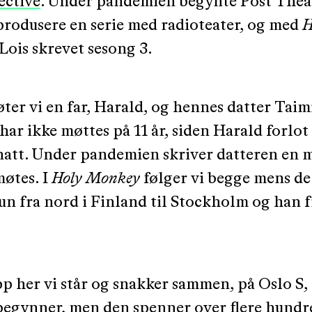
ective
. Under pandemien begynte Post Thea
 produsere en serie med radioteater, og med
H
Lois skrevet sesong 3.
øter vi en far, Harald, og hennes datter Taim
ar ikke møttes på 11 år, siden Harald forlot
 natt. Under pandemien skriver datteren en m
møtes. I
Holy Monkey
følger vi begge mens de
n fra nord i Finland til Stockholm og han fr
p her vi står og snakker sammen, på Oslo S, 
 begynner, men den spenner over flere hundr