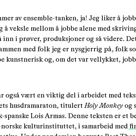
mer av ensemble-tanken, ja! Jeg liker å jo
g å veksle mellom å jobbe alene med skriving
å inn i prøver, produksjoner og så videre. De
ammen med folk jeg er nysgjerrig på, folk s
e kunstnerisk og, om det var vellykket, jo
 også vært en viktig del i arbeidet med tek
rets husdramaraton, titulert
Holy Monkey
og s
k-spanske Lois Armas. Denne teksten er et b
-norske kulturinstituttet, i samarbeid med
fi