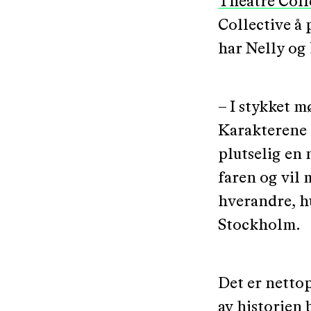
Theatre Coll
Collective å
har Nelly og 
– I stykket m
Karakterene h
plutselig en
faren og vil 
hverandre, hu
Stockholm.
Det er nettop
av historien