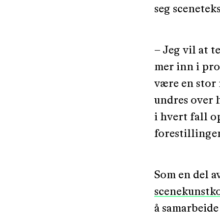
seg sceneteks
– Jeg vil at t
mer inn i pro
være en stor 
undres over h
i hvert fall o
forestillinge
Som en del a
scenekunstko
å samarbeide