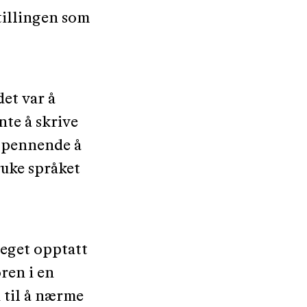
tillingen som
det var å
nte å skrive
 spennende å
ruke språket
meget opptatt
ren i en
 til å nærme