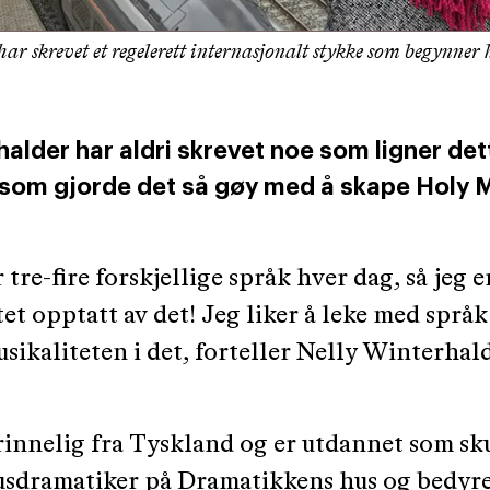
ar skrevet et regelerett internasjonalt stykke som begynner h
halder har aldri skrevet noe som ligner det
 som gjorde det så gøy med å skape Holy 
 tre-fire forskjellige språk hver dag, så jeg e
t opptatt av det! Jeg liker å leke med språk
ikaliteten i det, forteller Nelly Winterhald
innelig fra Tyskland og er utdannet som skue
usdramatiker på Dramatikkens hus og bedyre