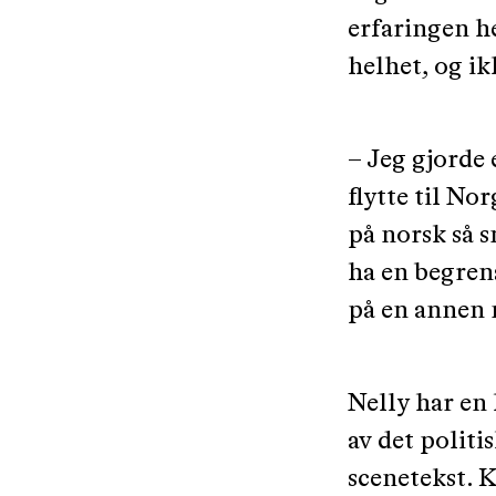
erfaringen h
helhet, og ik
– Jeg gjorde 
flytte til No
på norsk så s
ha en begrens
på en annen 
Nelly har en 
av det polit
scenetekst. 