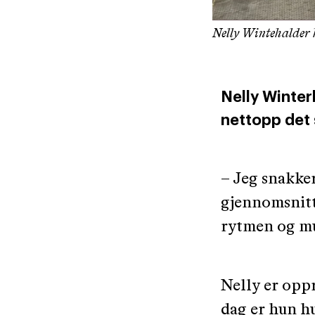
Nelly Wintehalder h
Nelly Winter
nettopp det
– Jeg snakker
gjennomsnitte
rytmen og mus
Nelly er oppr
dag er hun h