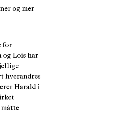
oner og mer
 for
n og Lois har
jellige
rt hverandres
erer Harald i
irket
r måtte