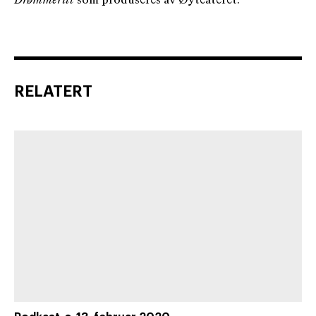
Drømmeritt
som produseres av Øyteateret.
RELATERT