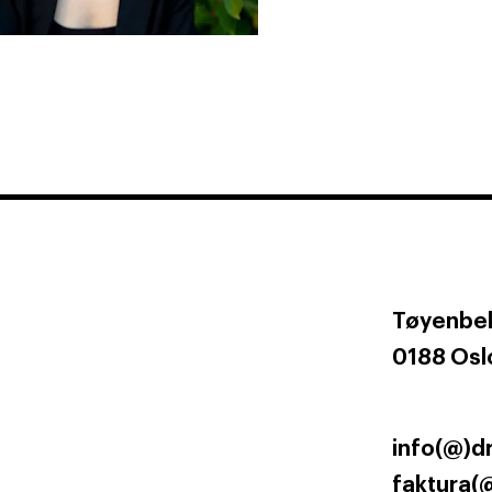
Tøyenbek
0188 Osl
info(@)d
faktura(