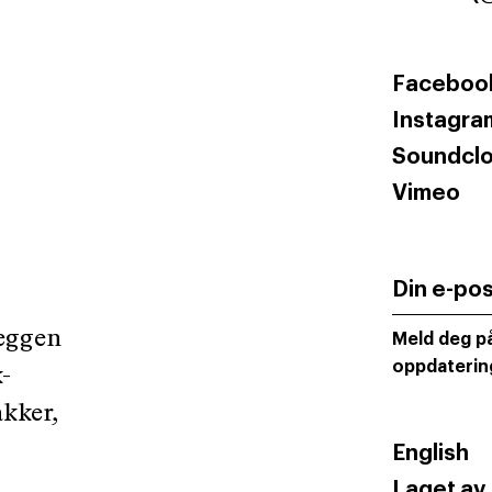
Faceboo
Instagra
Soundcl
Vimeo
Din e-po
veggen
Meld deg på
oppdaterin
k-
akker,
English
Laget av