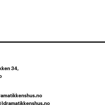
ken 34,
o
ramatikkenshus.no
@)dramatikkenshus.no