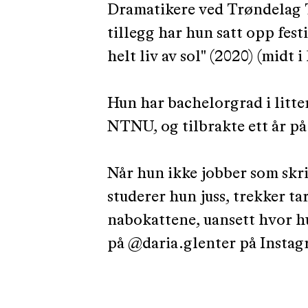
Dramatikere ved Trøndelag T
tillegg har hun satt opp festi
helt liv av sol" (2020) (midt 
Hun har bachelorgrad i litte
NTNU, og tilbrakte ett år på
Når hun ikke jobber som skriv
studerer hun juss, trekker ta
nabokattene, uansett hvor hun
på @daria.glenter på Instag