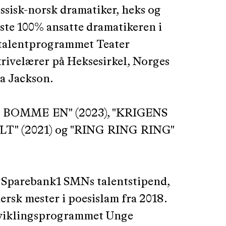
ussisk-norsk dramatiker, heks og
ste 100% ansatte dramatikeren i
talentprogrammet Teater
krivelærer på Heksesirkel, Norges
da Jackson.
 "FÅ BOMME EN" (2023), "KRIGENS
LT" (2021) og "RING RING RING"
0 Sparebank1 SMNs talentstipend,
ersk mester i poesislam fra 2018.
 utviklingsprogrammet Unge