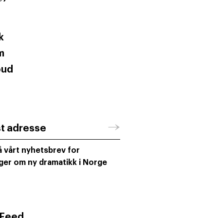
k
m
oud
→
st adresse
 vårt nyhetsbrev for
ger om ny dramatikk i Norge
 Feed