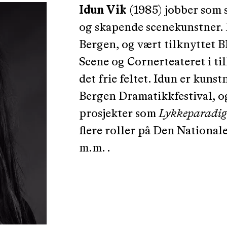
Idun Vik
(1985) jobber som 
og skapende scenekunstner. D
Bergen, og vært tilknyttet 
Scene og Cornerteateret i till
det frie feltet. Idun er kuns
Bergen Dramatikkfestival, og
prosjekter som
Lykkeparadi
flere roller på Den Nationale
m.m. .