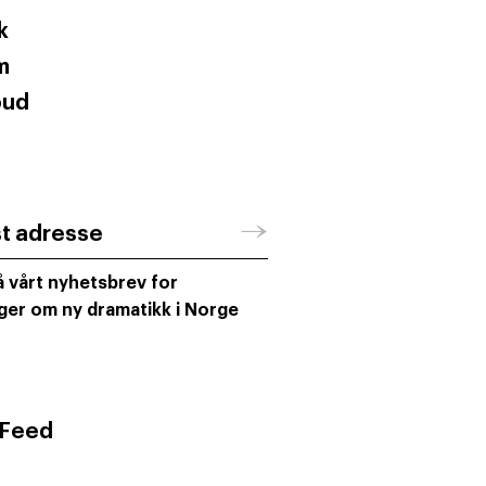
k
m
oud
→
st adresse
 vårt nyhetsbrev for
ger om ny dramatikk i Norge
 Feed