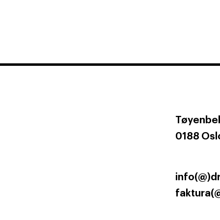
Tøyenbek
0188 Osl
info(@)d
faktura(