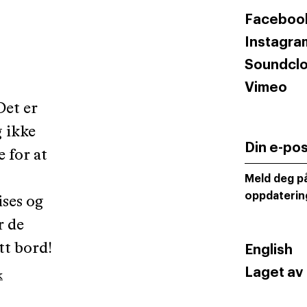
Faceboo
Instagra
Soundcl
Vimeo
Det er
g ikke
Din e-po
e for at
Meld deg på
oppdaterin
ises og
r de
tt bord!
English
Laget av
k