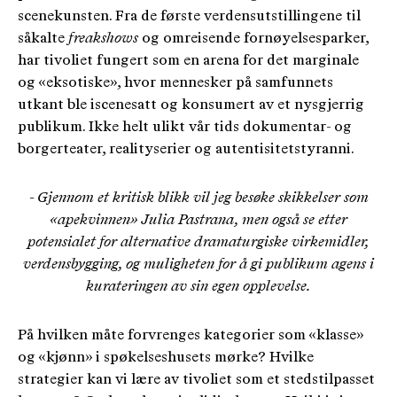
scenekunsten. Fra de første verdensutstillingene til
såkalte
freakshows
og omreisende fornøyelsesparker,
har tivoliet fungert som en arena for det marginale
og «eksotiske», hvor mennesker på samfunnets
utkant ble iscenesatt og konsumert av et nysgjerrig
publikum. Ikke helt ulikt vår tids dokumentar- og
borgerteater, realityserier og autentisitetstyranni.
- Gjennom et kritisk blikk vil jeg besøke skikkelser som
«apekvinnen» Julia Pastrana, men også se etter
potensialet for alternative dramaturgiske virkemidler,
verdensbygging, og muligheten for å gi publikum agens i
kurateringen av sin egen opplevelse.
På hvilken måte forvrenges kategorier som «klasse»
og «kjønn» i spøkelseshusets mørke? Hvilke
strategier kan vi lære av tivoliet som et stedstilpasset