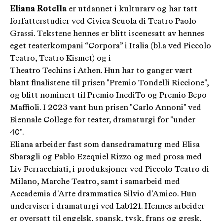
Eliana Rotella
er utdannet i kulturarv og har tatt
forfatterstudier ved Civica Scuola di Teatro Paolo
Grassi. Tekstene hennes er blitt iscenesatt av hennes
eget teaterkompani “Corpora” i Italia (bl.a ved Piccolo
Teatro, Teatro Kismet) og i
Theatro Techins i Athen. Hun har to ganger vært
blant finalistene til prisen "Premio Tondelli Riccione",
og blitt nominert til Premio InediTo og Premio Bepo
Maffioli. I 2023 vant hun prisen "Carlo Annoni" ved
Biennale College for teater, dramaturgi for "under
40".
Eliana arbeider fast som dansedramaturg med Elisa
Sbaragli og Pablo Ezequiel Rizzo og med prosa med
Liv Ferracchiati, i produksjoner ved Piccolo Teatro di
Milano, Marche Teatro, samt i samarbeid med
Accademia d'Arte drammatica Silvio d'Amico. Hun
underviser i dramaturgi ved Lab121. Hennes arbeider
er oversatt til engelsk, spansk, tysk, frans og gresk,