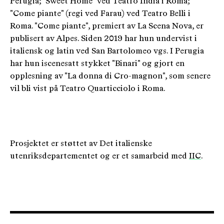
Perugia; "Sweet Home" ved Teatro India i Roma;
"Come piante" (regi ved Farau) ved Teatro Belli i
Roma. "Come piante", premiert av La Scena Nova, er
publisert av Alpes. Siden 2019 har hun undervist i
italiensk og latin ved San Bartolomeo vgs. I Perugia
har hun iscenesatt stykket "Binari" og gjort en
opplesning av "La donna di Cro-magnon", som senere
vil bli vist på Teatro Quarticciolo i Roma.
Prosjektet er støttet av Det italienske
utenriksdepartementet og er et samarbeid med
IIC
.