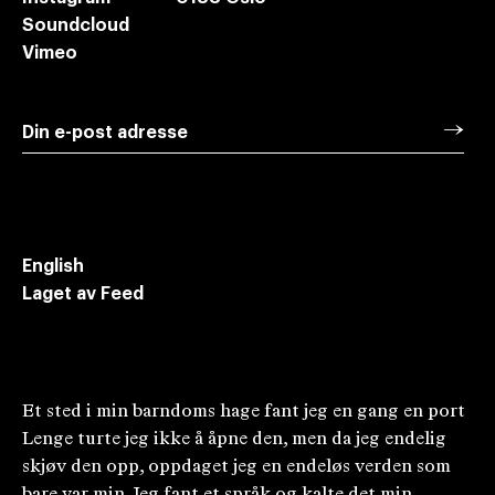
Soundcloud
Vimeo
→
Din e-post adresse
Meld deg på vårt nyhetsbrev for oppdateringer
om ny dramatikk i Norge
English
Laget av Feed
Et sted i min barndoms hage fant jeg en gang en port
Lenge turte jeg ikke å åpne den, men da jeg endelig
skjøv den opp, oppdaget jeg en endeløs verden som
bare var min Jeg fant et språk og kalte det min