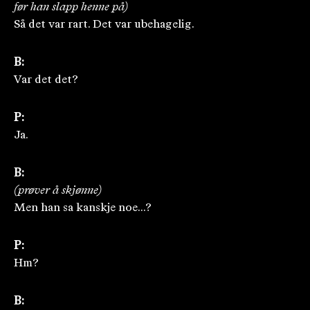
før han slapp henne på)
Så det var rart. Det var ubehagelig.
B:
Var det det?
P:
Ja.
B:
(prøver å skjønne)
Men han sa kanskje noe...?
P:
Hm?
B: