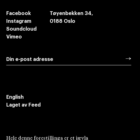
Facebook
Tøyenbekken 34,
Instagram
0188 Oslo
Soundcloud
Vimeo
→
Din e-post adresse
Meld deg på vårt nyhetsbrev for oppdateringer
om ny dramatikk i Norge
English
Laget av Feed
Hele denne forestillinga er et jævla