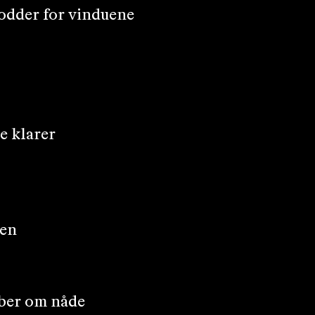
kodder for vinduene
e klarer
nen
ber om nåde