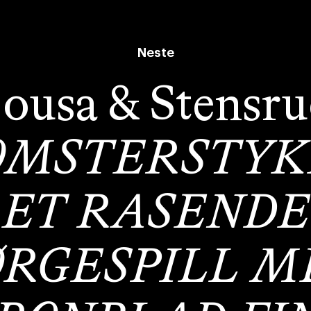
Neste
ousa & Stensr
OMSTERSTYKK
ET RASENDE
ØRGESPILL M