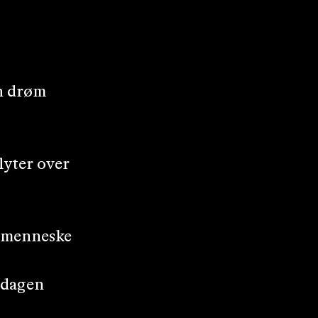
en drøm
lyter over
g menneske
 dagen