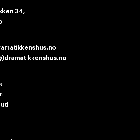
ken 34,
o
ramatikkenshus.no
@)dramatikkenshus.no
k
m
oud