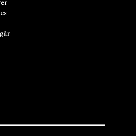
ver
des
 går