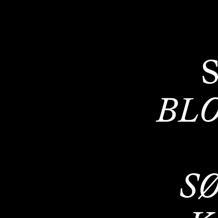
S
BL
S