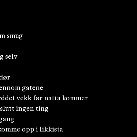
om smug
g selv
 dør
jennom gatene
ryddet vekk før natta kommer
slutt ingen ting
 gang
komme opp i likkista