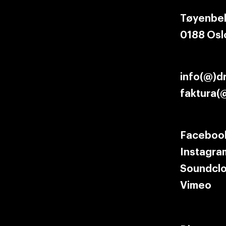
Tøyenbek
0188 Osl
info(@)d
faktura(
Faceboo
Instagra
Soundcl
Vimeo