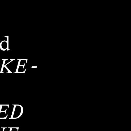
ud
E -
ED