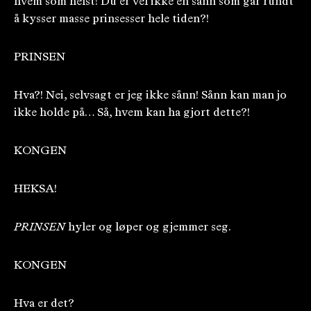
hvem som helst! Du er vel ikke en sånn som går rundt
å kysser masse prinsesser hele tiden?!
PRINSEN
Hva?! Nei, selvsagt er jeg ikke sånn! Sånn kan man jo
ikke holde på… Så, hvem kan ha gjort dette?!
KONGEN
HEKSA!
PRINSEN
hyler og løper og gjemmer seg.
KONGEN
Hva er det?