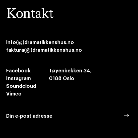
Kontakt
info(@)dramatikkenshus.no
faktura(@)dramatikkenshus.no
Facebook
Tøyenbekken 34,
Instagram
0188 Oslo
Soundcloud
Vimeo
→
Din e-post adresse
Meld deg på vårt nyhetsbrev for oppdateringer
om ny dramatikk i Norge