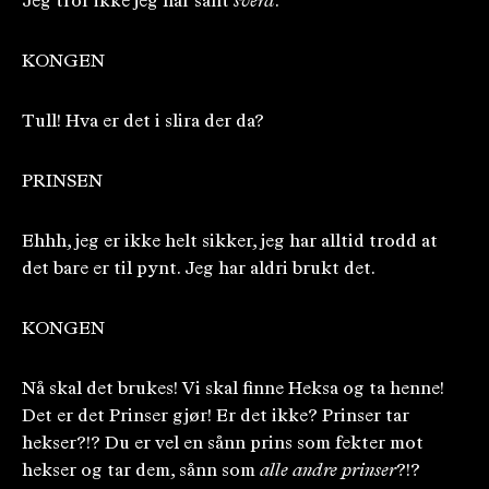
Jeg tror ikke jeg har sånt
sverd
.
KONGEN
Tull! Hva er det i slira der da?
PRINSEN
Ehhh, jeg er ikke helt sikker, jeg har alltid trodd at
det bare er til pynt. Jeg har aldri brukt det.
KONGEN
Nå skal det brukes! Vi skal finne Heksa og ta henne!
Det er det Prinser gjør! Er det ikke? Prinser tar
hekser?!? Du er vel en sånn prins som fekter mot
hekser og tar dem, sånn som
alle andre prinser
?!?