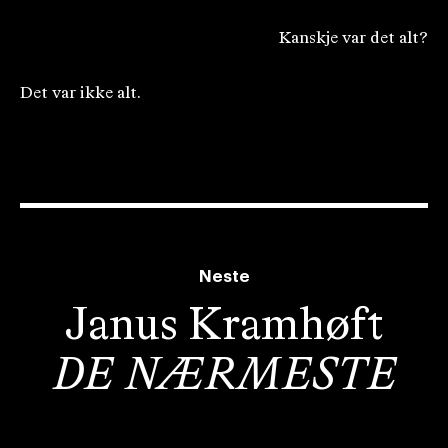
Kanskje var det alt?
Det var ikke alt.
Neste
Janus Kramhøft
DE NÆRMESTE