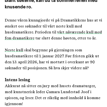
blant søkerne, kan du ta sommerferien med
knusende ro.
Denne våren kunngjorde vi på Dramatikkens hus at vi
ønsket oss søknader til vårt neste kull med
husdramatikere. Perioden til
vårt nåværende kull med
fem dramatikere
tar slutt denne høsten, etter to år.
Neste kull
skal begynne på gjerningen som
husdramatikere til 1. januar 2027. Før fristen gikk ut
den 13. april 2026, har vi mottatt i overkant av 90
søknader til posisjonen. Så hva skjer videre nå?
Intens lesing
Akkurat nå sitter en jury med husets dramaturger,
med kunstnerisk leder Camara Lundestad Joof i
spissen, og leser. Det er rikelig med innhold å komme
igjennom!