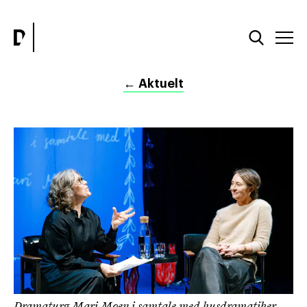
←
Aktuelt
Dramaturg Mari Moen i samtale med husdramatiker