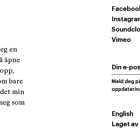
Faceboo
Instagra
Soundcl
Vimeo
jeg en
 å åpne
Din e-po
 opp,
om bare
Meld deg på
oppdaterin
 det min
 meg som
English
Laget av