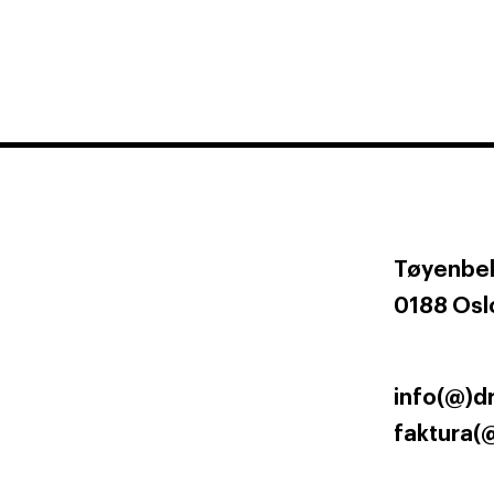
Tøyenbek
0188 Osl
info(@)d
faktura(