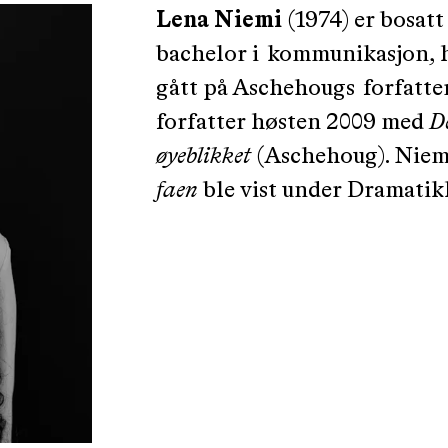
Lena Niemi
(1974) er bosat
bachelor i kommunikasjon, h
gått på Aschehougs forfatte
forfatter høsten 2009 med
D
øyeblikket
(Aschehoug). Niem
faen
ble vist under Dramatikk