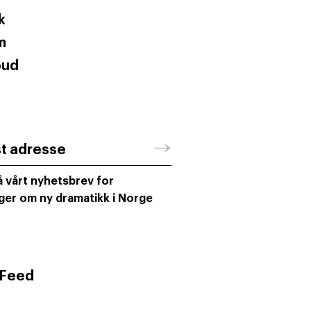
k
m
oud
→
st adresse
 vårt nyhetsbrev for
ger om ny dramatikk i Norge
 Feed