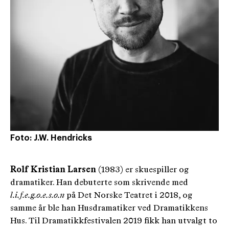
Foto: J.W. Hendricks
Rolf Kristian Larsen
(1983) er skuespiller og
dramatiker. Han debuterte som skrivende med
l.i.f.e.g.o.e.s.o.n
på Det Norske Teatret i 2018, og
samme år ble han Husdramatiker ved Dramatikkens
Hus. Til Dramatikkfestivalen 2019 fikk han utvalgt to