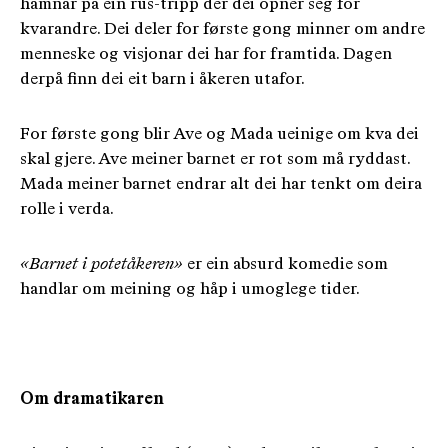
hamnar på ein rus-tripp der dei opner seg for
kvarandre. Dei deler for første gong minner om andre
menneske og visjonar dei har for framtida. Dagen
derpå finn dei eit barn i åkeren utafor.
For første gong blir Ave og Mada ueinige om kva dei
skal gjere. Ave meiner barnet er rot som må ryddast.
Mada meiner barnet endrar alt dei har tenkt om deira
rolle i verda.
«Barnet i potetåkeren»
er ein absurd komedie som
handlar om meining og håp i umoglege tider.
Om dramatikaren