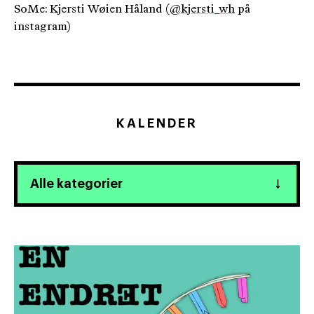
SoMe: Kjersti Wøien Håland (
@kjersti_wh
på
instagram)
KALENDER