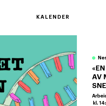
KALENDER
Nes
«EN
AV 
SN
Arbei
kl. 14