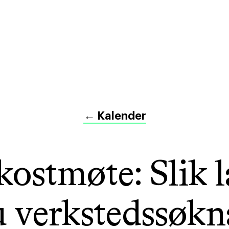
←
Kalender
kostmøte: Slik l
u verkstedssøkn