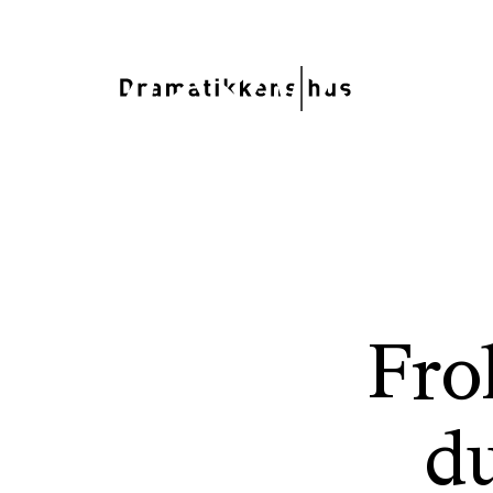
Fro
d