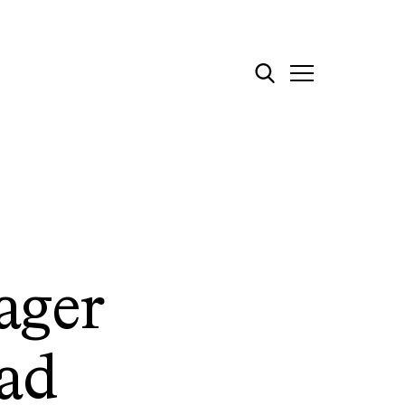
ager
ad