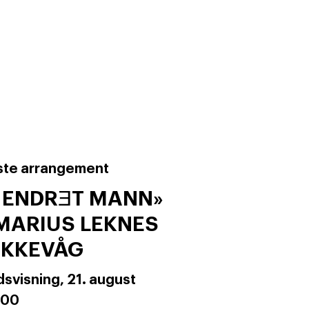
te arrangement
 ENDRƎT MANN»
MARIUS LEKNES
EKKEVÅG
dsvisning,
21. august
:00