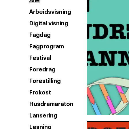
Alle
Arbeidsvisning
Digital visning
Fagdag
Fagprogram
Festival
Foredrag
Forestilling
Frokost
Husdramaraton
Lansering
Lesning