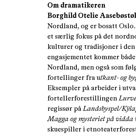
Om dramatikeren
Borghild Otelie Aasebøstø
Nordland, og er bosatt Oslo.
et særlig fokus på det nordno
kulturer og tradisjoner i de
engasjementet kommer både a
Nordland, men også som følge
fortellinger fra u
tkant- og b
Eksempler på arbeider i utva
fortellerforestillingen
Lurv
regissør på
Landsbyspel/Kÿla
Magga og mysteriet på vidda
skuespiller i etnoteaterfore