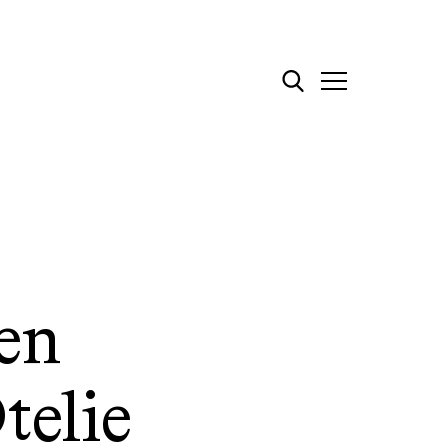
en
telie