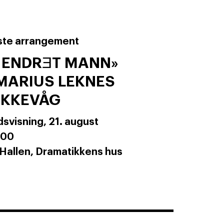
te arrangement
 ENDRƎT MANN»
MARIUS LEKNES
EKKEVÅG
dsvisning,
21. august
:00
 Hallen, Dramatikkens hus