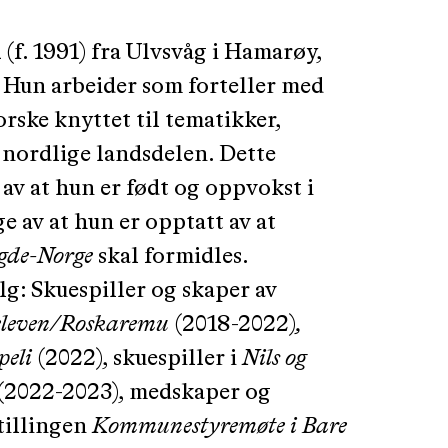
l
(f. 1991) fra Ulvsvåg i Hamarøy,
 Hun arbeider som forteller med
rske knyttet til tematikker,
n nordlige landsdelen. Dette
v at hun er født og oppvokst i
 av at hun er opptatt av at
ygde-Norge
skal formidles.
lg: Skuespiller og skaper av
eleven/Roskaremu
(2018-2022)
,
peli
(2022), skuespiller i
Nils og
(2022-2023), medskaper og
stillingen
Kommunestyremøte i Bare