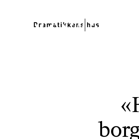
«
borg