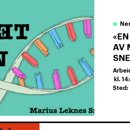
Nes
«EN
AV 
SN
Arbei
kl. 14
Sted: