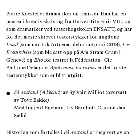
Pierre Koestel er dramatiker og regissør. Han har en
master i kreativ skriving fra Universtité Paris VIII, og
som dramatiker ved teaterhøgskolen ENSATT, og har
for det meste skrevet teaterstykker for ungdom:
Loud
(som mottok Artcenas debutantpris i 2019),
Les
Ecœurchées
(som ble satt opp på Am Stram Gram i
Genève) og
Elio
for teatret la Fédération - Cie
Philippe Delaigue.
Après nous, les ruines
er det første
teaterstykket som er blitt utgitt.
På avstand (À l’écart)
av Sylvain Milliot (oversatt
av Tove Bakke)
Med Ingjerd Egeberg, Liv Bernhoft Osa and Jan
Sælid
Historien som fortelles i
På avstand
er inspirert av en