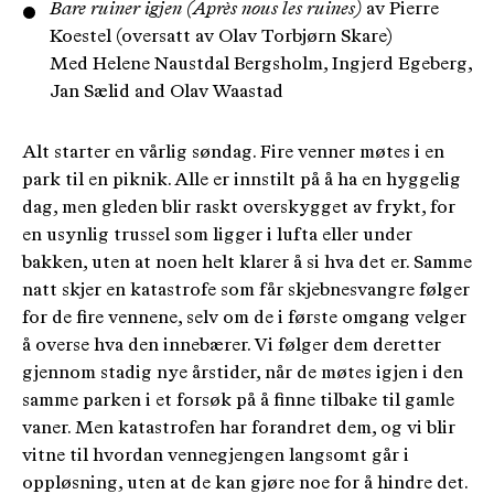
Bare ruiner igjen (Après nous les ruines)
av Pierre
Koestel (oversatt av Olav Torbjørn Skare)
Med Helene Naustdal Bergsholm, Ingjerd Egeberg,
Jan Sælid and Olav Waastad
Alt starter en vårlig søndag. Fire venner møtes i en
park til en piknik. Alle er innstilt på å ha en hyggelig
dag, men gleden blir raskt overskygget av frykt, for
en usynlig trussel som ligger i lufta eller under
bakken, uten at noen helt klarer å si hva det er. Samme
natt skjer en katastrofe som får skjebnesvangre følger
for de fire vennene, selv om de i første omgang velger
å overse hva den innebærer. Vi følger dem deretter
gjennom stadig nye årstider, når de møtes igjen i den
samme parken i et forsøk på å finne tilbake til gamle
vaner. Men katastrofen har forandret dem, og vi blir
vitne til hvordan vennegjengen langsomt går i
oppløsning, uten at de kan gjøre noe for å hindre det.