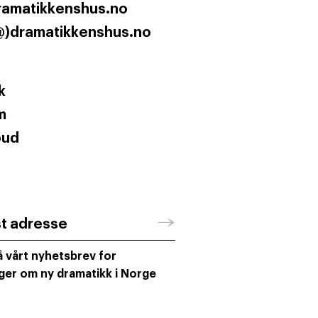
ramatikkenshus.no
@)dramatikkenshus.no
k
m
oud
→
st adresse
 vårt nyhetsbrev for
ger om ny dramatikk i Norge