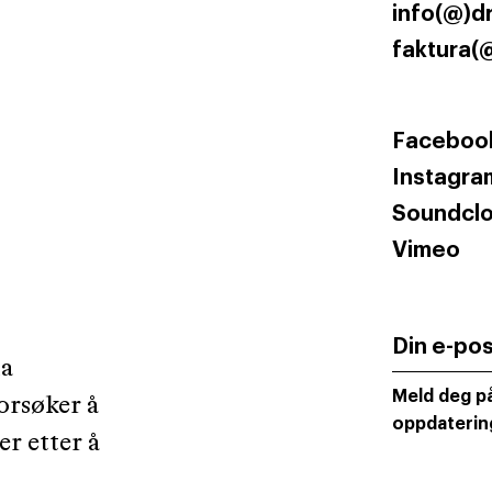
info(@)d
faktura(
Faceboo
Instagra
Soundcl
Vimeo
Din e-po
la
Meld deg på
orsøker å
oppdaterin
er etter å