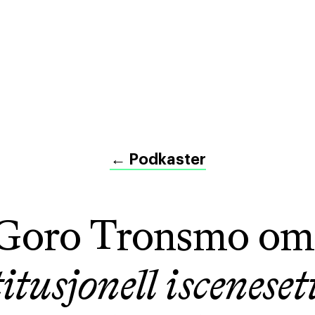
←
Podkaster
Goro Tronsmo om
itusjonell isceneset