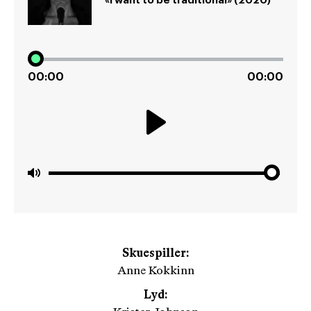
«I want to be traditional» (2020)
00:00
00:00
Play
Mute
Skuespiller:
Anne Kokkinn
Lyd: