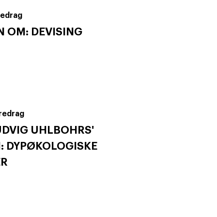
redrag
N OM: DEVISING
redrag
UDVIG UHLBOHRS'
: DYPØKOLOGISKE
ER