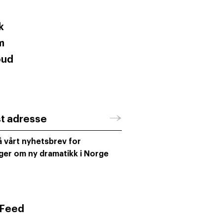
k
m
oud
→
st adresse
 vårt nyhetsbrev for
ger om ny dramatikk i Norge
 Feed