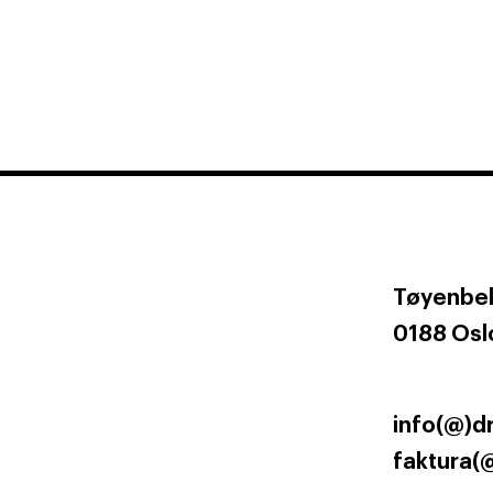
Tøyenbek
0188 Osl
info(@)d
faktura(