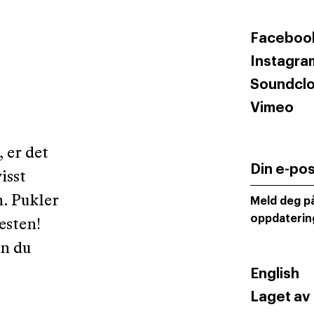
Faceboo
Instagra
Soundcl
Vimeo
 er det
Din e-po
isst
. Pukler
Meld deg på
oppdaterin
esten!
n du
English
Laget av