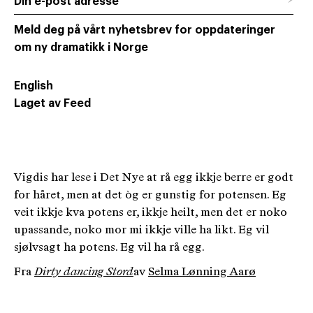
→
Din e-post adresse
Meld deg på vårt nyhetsbrev for oppdateringer
om ny dramatikk i Norge
English
Laget av Feed
Vigdis har lese i Det Nye at rå egg ikkje berre er godt
for håret, men at det òg er gunstig for potensen. Eg
veit ikkje kva potens er, ikkje heilt, men det er noko
upassande, noko mor mi ikkje ville ha likt. Eg vil
sjølvsagt ha potens. Eg vil ha rå egg.
Fra
Dirty dancing Stord
av
Selma Lønning Aarø