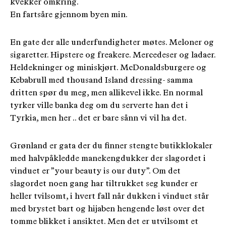
kvekker omkring.
En fartsåre gjennom byen min.
En gate der alle underfundigheter møtes. Meloner og
sigaretter. Hipstere og freakere. Mercedeser og ladaer.
Heldekninger og miniskjørt. McDonaldsburgere og
Kebabrull med thousand Island dressing- samma
dritten spør du meg, men allikevel ikke. En normal
tyrker ville banka deg om du serverte han det i
Tyrkia, men her .. det er bare sånn vi vil ha det.
Grønland er gata der du finner stengte butikklokaler
med halvpåkledde manekengdukker der slagordet i
vinduet er ”your beauty is our duty”. Om det
slagordet noen gang har tiltrukket seg kunder er
heller tvilsomt, i hvert fall når dukken i vinduet står
med brystet bart og hijaben hengende løst over det
tomme blikket i ansiktet. Men det er utvilsomt et