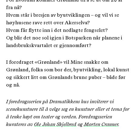
For hvordan kommer Grønland til å se ut om 20 år
fra nå?
Hvem står i bresjen av byutviklingen – og vil vi se
høyhusene rave rett over Akerselva?
Hvem får flytte inn i det nedlagte fengselet?
Og blir det noe sol igjen i Botsparken når planene i
landsbrukskvartalet er gjennomført?
I foredraget «Grønland» vil Mine snakke om
Grønland, folka som bor der, byutvikling, lokal kunst
og sikkert litt om Grønlands brune puber – både før
og nå.
I foredragsserien på Dramatikkens hus inviterer vi
scenekunstnere til å velge seg en kunstner eller et tema for
å tenke høyt om teater og verden. Foredragsserien
kurateres av
Ole Johan Skjelbred
og
Morten Cranner
.