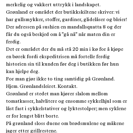
merkelig og vakkert uttrykk i landskapet.
Grønland er området der butikkskiltene skriver: vi
har gullsmykker, stoffer, gardiner, glidelåser og bleier!
Der adressen på sushien en mandallsquatta 8 og der
får du også beskjed om å ”gå nå” når maten din er
ferdig.
Det er området der du må stå 20 min i kø for å kjøpe
en børek fordi ekspeditrisen må fortelle ferdig
historien sin til kunden før deg i butikken før hun
kan hjelpe deg.
For man gjør ikke to ting samtidig på Grønland.
Hjem. Grønlandsleiret. Kontakt.
Grønland er stedet man kjører slalom mellom
tomatkasser, halvlitere og ensomme sykkelhjul som er
låst fast i sykkelstativer og lyktestolper; men syklene
er for lengst blitt borte.
På grønland sloss duene om brødsmulene og måkene
jager etter grillrestene.