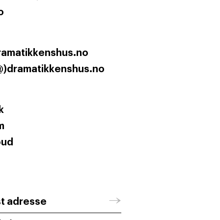
o
ramatikkenshus.no
@)dramatikkenshus.no
k
m
oud
→
st adresse