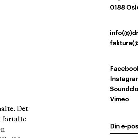
0188 Osl
info(@)d
faktura(
Faceboo
Instagra
Soundcl
Vimeo
alte. Det
 fortalte
Din e-po
en