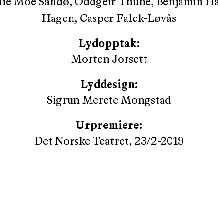
lie Moe Sandø, Oddgeir Thune, Benjamin H
Hagen, Casper Falck-Løvås
Lydopptak:
Morten Jorsett
Lyddesign:
Sigrun Merete Mongstad
Urpremiere:
Det Norske Teatret, 23/2-2019