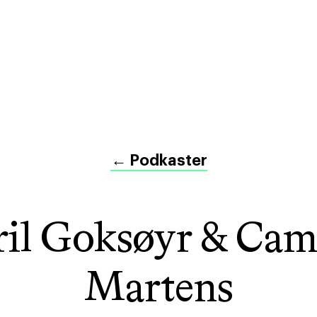
←
Podkaster
ril Goksøyr & Cami
Martens