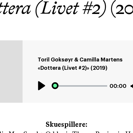
tera (Livet #2)
(2
Toril Goksøyr & Camilla Martens
«Dottera (Livet #2)» (2019)
00:00
Play
Skuespillere: