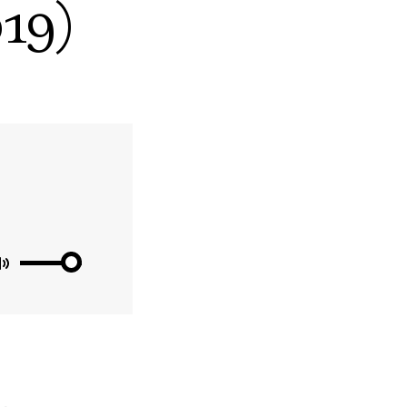
019)
Mute