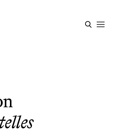
on
elles