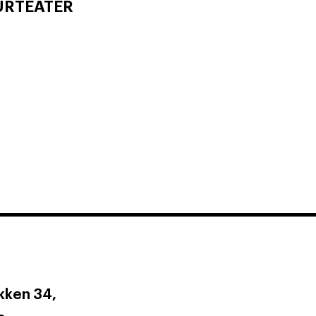
URTEATER
ken 34,