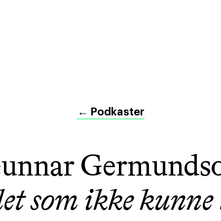
←
Podkaster
unnar Germunds
let som ikke kunne t