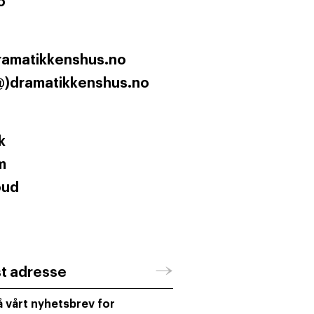
o
ramatikkenshus.no
@)dramatikkenshus.no
k
m
oud
→
st adresse
 vårt nyhetsbrev for