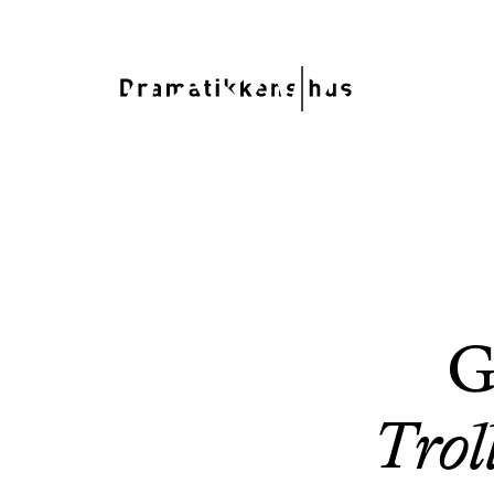
G
Trol