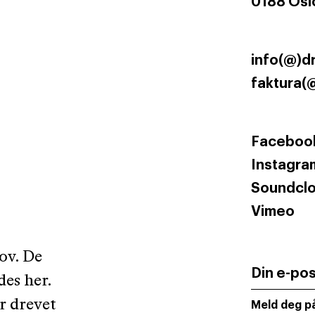
0188 Osl
info(@)d
faktura(
Faceboo
Instagra
Soundcl
Vimeo
ov. De
Din e-po
des her.
er drevet
Meld deg på